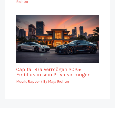
Richter
Capital Bra Vermögen 2025:
Einblick in sein Privatvermögen
Musik
,
Rapper
/ By
Maja Richter