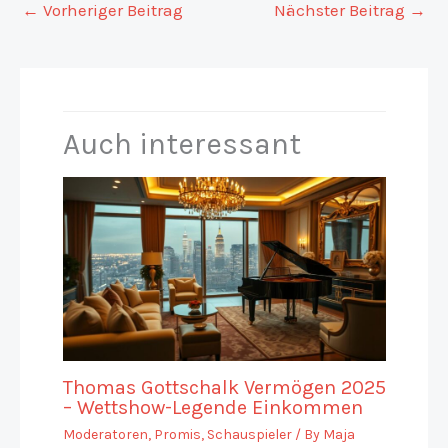
←
Vorheriger Beitrag
Nächster Beitrag
→
Auch interessant
Thomas Gottschalk Vermögen 2025
– Wettshow-Legende Einkommen
Moderatoren
,
Promis
,
Schauspieler
/ By
Maja