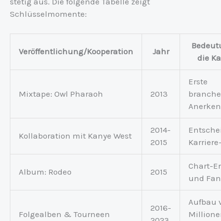
stetig aus. Die folgende Tabelle zeigt
Schlüsselmomente:
Bedeut
Veröffentlichung/Kooperation
Jahr
die Ka
Erste
Mixtape: Owl Pharaoh
2013
branche
Anerke
2014-
Entsche
Kollaboration mit Kanye West
2015
Karrier
Chart-Er
Album: Rodeo
2015
und Fan
Aufbau 
2016-
Folgealben & Tourneen
Millione
2023