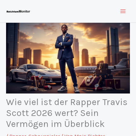
Zum
Inhalt
springen
Wie viel ist der Rapper Travis
Scott 2026 wert? Sein
Vermögen im Überblick
/
Rapper
,
Schauspieler
/ Von
Maja Richter