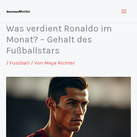
Zum
Inhalt
springen
Was verdient Ronaldo im
Monat? – Gehalt des
Fußballstars
/
Fussball
/ Von
Maja Richter