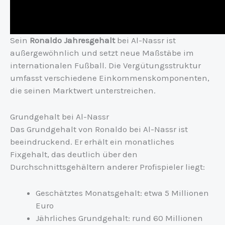
Sein
Ronaldo Jahresgehalt
bei Al-Nassr ist
außergewöhnlich und setzt neue Maßstäbe im
internationalen Fußball. Die Vergütungsstruktur
umfasst verschiedene Einkommenskomponenten,
die seinen Marktwert unterstreichen.
Grundgehalt bei Al-Nassr
Das Grundgehalt von Ronaldo bei Al-Nassr ist
beeindruckend. Er erhält ein monatliches
Fixgehalt, das deutlich über den
Durchschnittsgehältern anderer Profispieler liegt:
Geschätztes Monatsgehalt: etwa 5 Millionen
Euro
Jährliches Grundgehalt: rund 60 Millionen