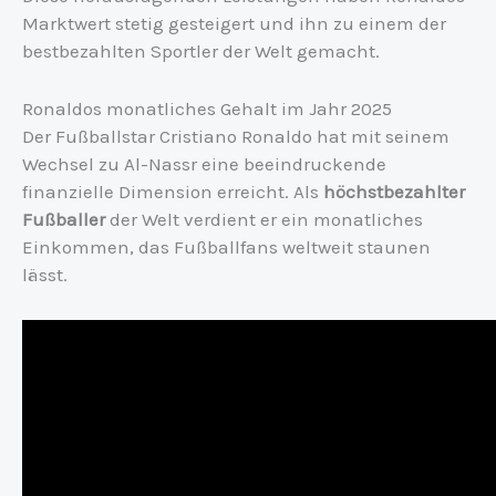
Marktwert stetig gesteigert und ihn zu einem der
bestbezahlten Sportler der Welt gemacht.
Ronaldos monatliches Gehalt im Jahr 2025
Der Fußballstar Cristiano Ronaldo hat mit seinem
Wechsel zu Al-Nassr eine beeindruckende
finanzielle Dimension erreicht. Als
höchstbezahlter
Fußballer
der Welt verdient er ein monatliches
Einkommen, das Fußballfans weltweit staunen
lässt.