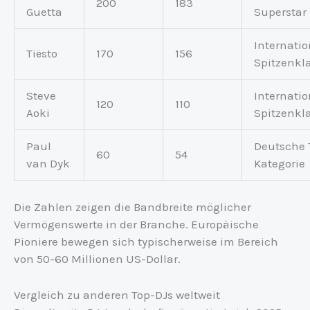
200
183
Guetta
Superstar
Internatio
Tiësto
170
156
Spitzenkl
Steve
Internatio
120
110
Aoki
Spitzenkl
Paul
Deutsche 
60
54
van Dyk
Kategorie
Die Zahlen zeigen die Bandbreite möglicher
Vermögenswerte in der Branche. Europäische
Pioniere bewegen sich typischerweise im Bereich
von 50-60 Millionen US-Dollar.
Vergleich zu anderen Top-DJs weltweit