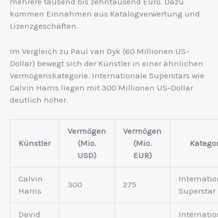
mehrere tausend bis zehntausend Euro. Dazu
kommen Einnahmen aus Katalogverwertung und
Lizenzgeschäften.
Im Vergleich zu Paul van Dyk (60 Millionen US-
Dollar) bewegt sich der Künstler in einer ähnlichen
Vermögenskategorie. Internationale Superstars wie
Calvin Harris liegen mit 300 Millionen US-Dollar
deutlich höher.
Vermögen
Vermögen
Künstler
(Mio.
(Mio.
Kategor
USD)
EUR)
Calvin
Internatio
300
275
Harris
Superstar
David
Internatio