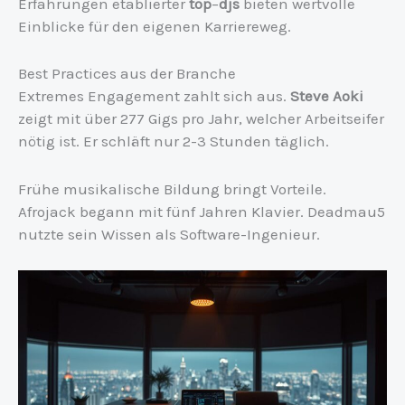
Erfahrungen etablierter
top
–
djs
bieten wertvolle
Einblicke für den eigenen Karriereweg.
Best Practices aus der Branche
Extremes Engagement zahlt sich aus.
Steve Aoki
zeigt mit über 277 Gigs pro Jahr, welcher Arbeitseifer
nötig ist. Er schläft nur 2-3 Stunden täglich.
Frühe musikalische Bildung bringt Vorteile.
Afrojack begann mit fünf Jahren Klavier. Deadmau5
nutzte sein Wissen als Software-Ingenieur.