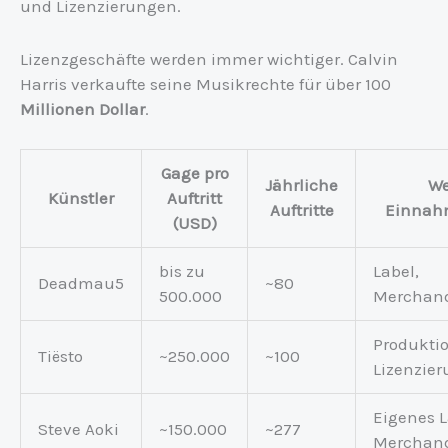
und Lizenzierungen.
Lizenzgeschäfte werden immer wichtiger. Calvin
Harris verkaufte seine Musikrechte für über 100
Millionen Dollar
.
Gage pro
Jährliche
We
Künstler
Auftritt
Auftritte
Einnah
(USD)
bis zu
Label,
Deadmau5
~80
500.000
Merchand
Produktio
Tiësto
~250.000
~100
Lizenzie
Eigenes L
Steve Aoki
~150.000
~277
Merchand