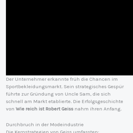
Der Unternehmer erkannte früh die Chancen im
Sportbekleidungsmarkt. Sein strategisches Gespür
führte zur Gründung von Uncle Sam, die sich
schnell am Markt etablierte. Die Erfolgsgeschichte
von
Wie reich ist Robert Geiss
nahm ihren Anfang.
Durchbruch in der Modeindustrie
Die Kernstrategien von Geiss umfassten: